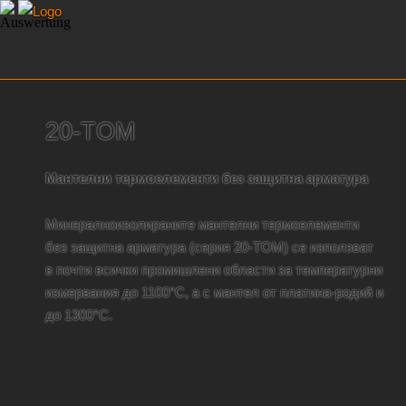
20-TOM
Мантелни термоелементи без защитна арматура
Минералноизолираните мантелни термоелементи
без защитна арматура (серия 20-TOM) се използват
в почти всички промишлени области за температурни
измервания до 1100°C, а с мантел от платина-родий и
до 1300°C.