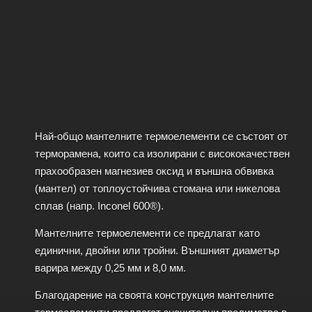
Най-общо мантелните термоелементи се състоят от
терморамена, които са изолирани с висококачествен
прахообразен магнезиев оксид и външна обвивка
(мантел) от топлоустойчива стомана или никелова
сплав (напр. Inconel 600®).
Мантелните термоелементи се предлагат като
единични, двойни или тройни. Външният диаметър
варира между 0,25 мм и 8,0 мм.
Благодарение на своята конструкция мантелните