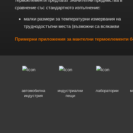
термоелементи предлагат значителни предимства в
сравнение със стандартното изпълнение:
малки размери за температурни измервания на
труднодостъпни места (възможни са всякакви
Примерни приложения за мантелни термоелементи бе
автомобилна
индустриални
лаборатории
м
индустрия
пещи