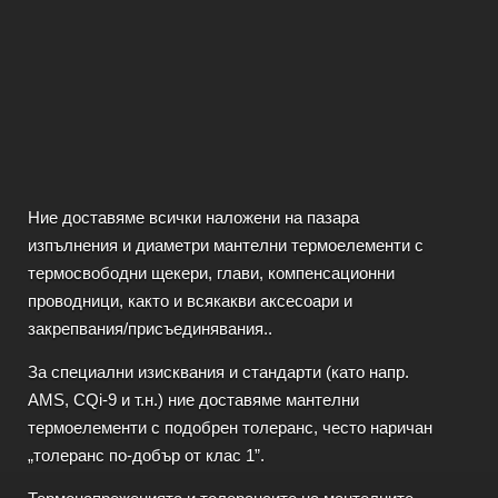
Ние доставяме всички наложени на пазара
изпълнения и диаметри мантелни термоелементи с
термосвободни щекери, глави, компенсационни
проводници, както и всякакви аксесоари и
закрепвания/присъединявания..
За специални изисквания и стандарти (като напр.
AMS, CQi-9 и т.н.) ние доставяме мантелни
термоелементи с подобрен толеранс, често наричан
„толеранс по-добър от клас 1”.