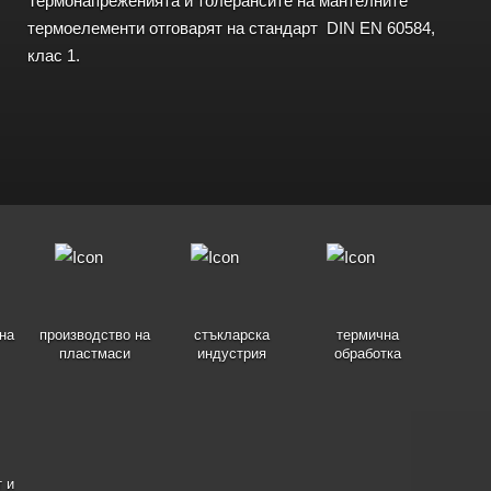
Термонапреженията и толерансите на мантелните
термоелементи отговарят на стандарт DIN EN 60584,
клас 1.
на
производство на
стъкларска
термична
пластмаси
индустрия
обработка
 и