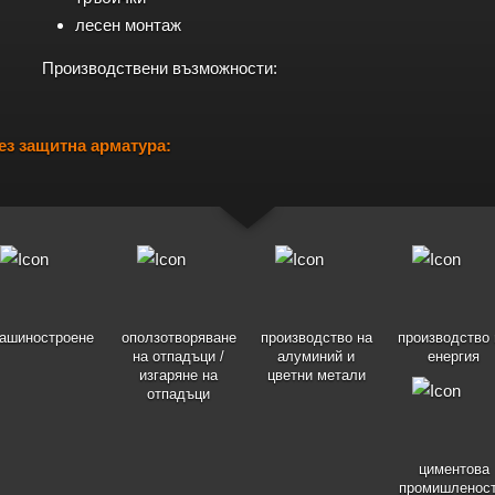
лесен монтаж
Производствени възможности:
з защитна арматура:
ашиностроене
оползотворяване
производство на
производство 
на отпадъци /
алуминий и
енергия
изгаряне на
цветни метали
отпадъци
циментова
промишленост