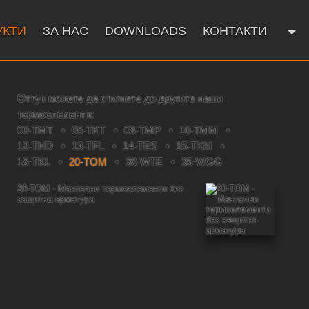
УКТИ
ЗА НАС
DOWNLOADS
КОНТАКТИ
Оттук можете да стигнете до другите наши
термоелементи:
00-TMT
05-TKT
08-TMP
10-TMM
12-THD
13-TFL
14-TES
15-TKM
18-TKL
20-TOM
30-WTE
35-WGG
20-TOM - Мантелни термоелементи без
защитна арматура