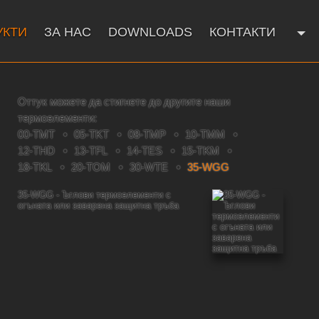
УКТИ
ЗА НАС
DOWNLOADS
КОНТАКТИ
Оттук можете да стигнете до другите наши
термоелементи:
00-TMT
05-TKT
08-TMP
10-TMM
12-THD
13-TFL
14-TES
15-TKM
18-TKL
20-TOM
30-WTE
35-WGG
35-WGG - Ъглови термоелементи с
огъната или заварена защитна тръба