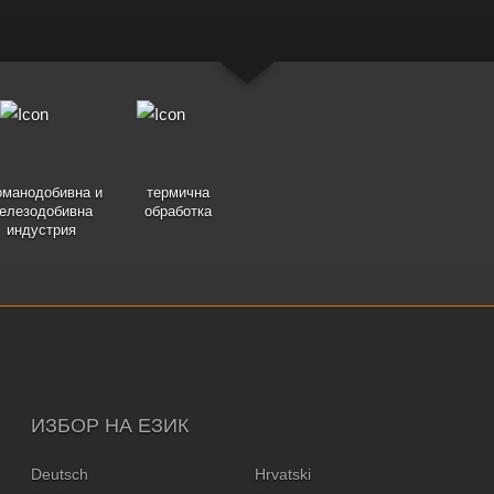
оманодобивна и
термична
елезодобивна
обработка
индустрия
ИЗБОР НА ЕЗИК
Deutsch
Hrvatski