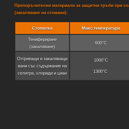
Препоръчителни материали за защитни тръби при со
(закаляване на стомани):
Стопилка
Макс.температура
Тенифериране
600°C
(закаляване)
Отгряващи и закаляващи
1000°C
вани със съдържание на
1300°C
селитра, хлориди и циан