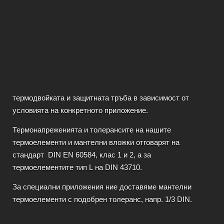
термодвойката и защитната тръба в зависимост от
условията на конкретното приложение.
Термонапреженията и толерансите на нашите
термоелементи и мантелни вложки отговарят на
стандарт DIN EN 60584, клас 1 и 2, а за
термоелементите тип L на DIN 43710.
За специални приложения ние доставяме мантелни
термоелементи с подобрен толеранс, напр. 1/3 DIN.