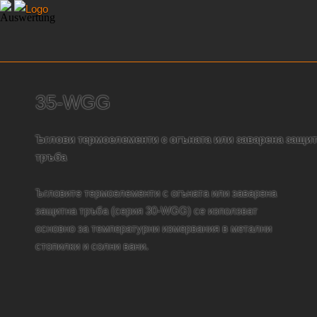
35-WGG
Ъглови термоелементи с огъната или заварена защи
тръба
Ъгловите термоелементи с огъната или заварена
защитна тръба (серия 30-WGG) се използват
основно за температурни измервания в метални
стопилки и солни вани.