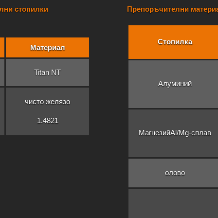
лни стопилки
Препоръчителни материа
Стопилка
Материал
Titan NT
Алуминий
чисто желязо
1.4821
МагнезийAl/Mg-сплав
олово