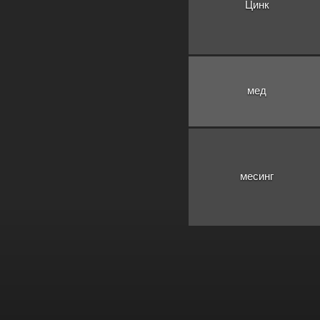
Цинк
мед
месинг