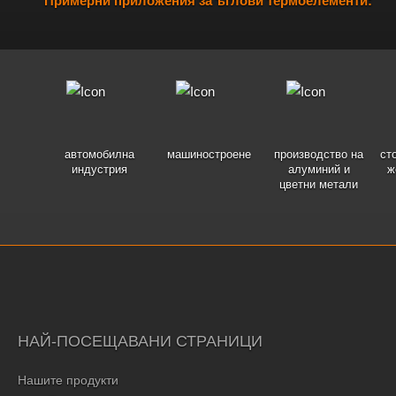
Примерни приложения за ъглови термоелементи:
автомобилна
машиностроене
производство на
ст
индустрия
алуминий и
ж
цветни метали
НАЙ-ПОСЕЩАВАНИ СТРАНИЦИ
Нашите продукти