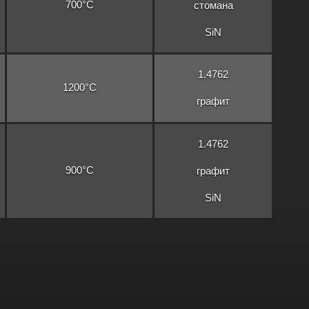
700°C
стомана
SiN
1.4762
1200°C
графит
1.4762
900°C
графит
SiN