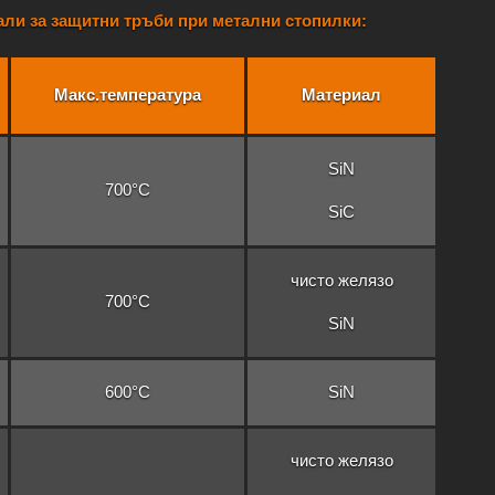
ли за защитни тръби при метални стопилки:
Макс.температура
Материал
SiN
700°C
SiC
чисто желязо
700°C
SiN
600°C
SiN
чисто желязо