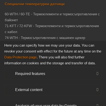
Специални температурни датчици
60-WTH / 60-TE - Термоелементи и термосъпротивления с
байонет
71-KFT / 72-KFW - Термоелементи и термосъпротивления
с кабел
74-WTH - Термосъпротивления с машинен щекер
ATEX - Температурни датчици по АТЕХ-Директива
Here you can specify how we may use your data. You can
2014/34/EU
revoke your consent with effect for the future at any time on the
Data Protection page
. There you will also find further
Компенсационни проводници и термокабели
information on cookies and the storage and transfer of data.
Отделни части и компоненти
Required features
ЗА НАС
External content
За нас
Новини
Analysis of your user data by Google