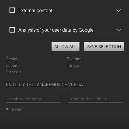
External content
ELIGE UN IDIOMA
Analysis of your user data by Google
Deutsch
Hrvatski
English
Polski
ALLOW ALL
SAVE SELECTION
Български
Română
Český
Русский
Español
Türkçe
Français
UN CLIC Y TE LLAMAREMOS DE VUELTA
enviar