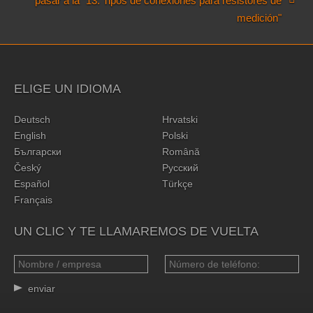
pasar a la "13. Tipos de conexiones para resistores de
medición"
ELIGE UN IDIOMA
Deutsch
Hrvatski
English
Polski
Български
Română
Český
Русский
Español
Türkçe
Français
UN CLIC Y TE LLAMAREMOS DE VUELTA
enviar