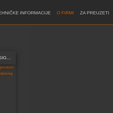
EHNIČKE INFORMACIJE
O FIRMI
ZA PREUZETI
NAŠA NOVA LINIJA PROIZVODA: ISKROSIGURNI OSJETNICI TEMPERATURE (SUKLADNO ATEX DIREKTIVI 94/9/EG) ZA KORIŠTENJE U EKSPOLZIVNOJ OKOLINI.