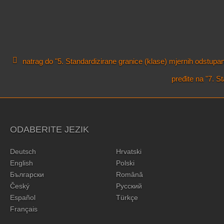
natrag do "5. Standardizirane granice (klase) mjernih odstupa
pređite na "7. 
ODABERITE JEZIK
Deutsch
Hrvatski
English
Polski
Български
Română
Český
Русский
Español
Türkçe
Français