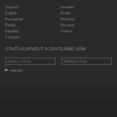
Deutsch
Hrvatski
English
Polski
Български
Română
Český
Русский
Español
Türkçe
Français
STAČÍ KLIKNOUT A ZAVOLÁME VÁM
odeslat