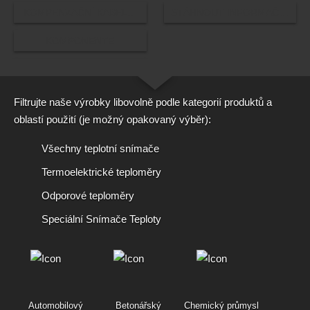
KOMPENZAČNÍ KABELY A TERMOELEKTRICKÉ KABELY
STÁHNOUT INFORMAČNÍ MAT
KOMPONENTE
Filtrujte naše výrobky libovolně podle kategorií produktů a
oblastí použití (je možný opakovaný výběr):
Všechny teplotní snímače
Termoelektrické teploměry
Odporové teploměry
Speciální Snímače Teploty
Automobilový
Betonářský
Chemický průmysl