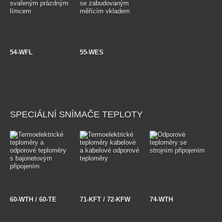
54-WFL
55-WES
SPECIÁLNÍ SNÍMAČE TEPLOTY
60-WTH / 60-TE
71-KFT / 72-KFW
74-WTH