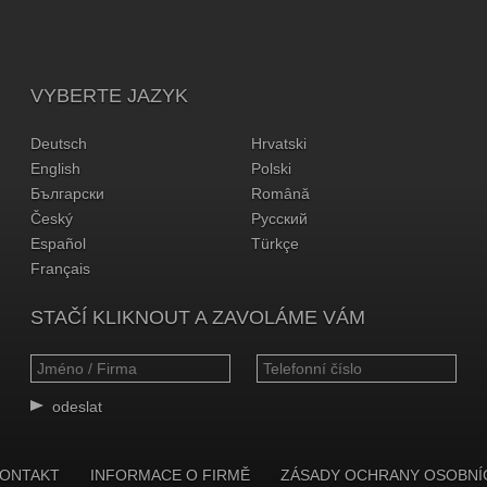
VYBERTE JAZYK
Deutsch
Hrvatski
English
Polski
Български
Română
Český
Русский
Español
Türkçe
Français
STAČÍ KLIKNOUT A ZAVOLÁME VÁM
odeslat
ONTAKT
INFORMACE O FIRMĚ
ZÁSADY OCHRANY OSOBNÍ