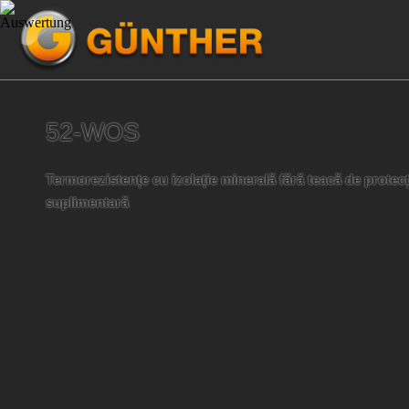
52-WOS
Termorezistențe cu izolație minerală fără teacă de protecț
suplimentară