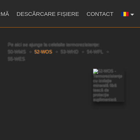
RMĂ
DESCĂRCARE FIȘIERE
CONTACT
Pe aici se ajunge la celelalte termorezistențe:
50-WMS
52-WOS
53-WHD
54-WFL
55-WES