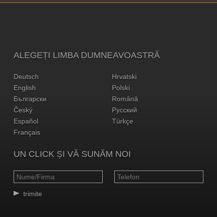
ALEGEȚI LIMBA DUMNEAVOASTRĂ
Deutsch
Hrvatski
English
Polski
Български
Română
Český
Русский
Español
Türkçe
Français
UN CLICK ȘI VĂ SUNĂM NOI
trimite