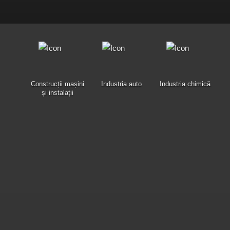
Construcții mașini
Industria auto
Industria chimică
și instalații