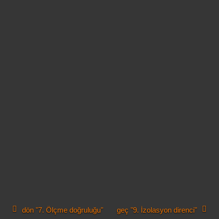
dön "7. Ölçme doğruluğu"
geç "9. İzolasyon direnci"