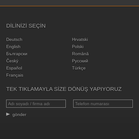
DILINIZI SEÇIN
Deutsch
Hrvatski
English
Polski
Български
Română
Český
Русский
Español
Türkçe
Français
TEK TIKLAMAYLA SIZE DÖNÜŞ YAPIYORUZ
gönder